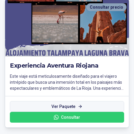
Consultar precio
Experiencia Aventura Riojana
Este viaje está meticulosamente diseñado para el viajero
intrépido que busca una inmersión total en los paisajes más
espectaculares y emblemáticos de La Rioja. Una experiencia
que combina la comodidad de un excelente alojamiento con
las aventuras más demandadas en el corazón de la Puna y
el Parque Nacional Talampaya. * Ideal para: Exploradores,
Ver Paquete
amantes de la fotografía de naturaleza y quienes buscan un
Consultar
desafío en los Andes riojanos. Itinerario Sugerido de tu
Experiencia: Día 1: Villa Unión - Puerta a la Aventura. Llegada
y check-in en tu alojamiento. Tarde libre para descansar y